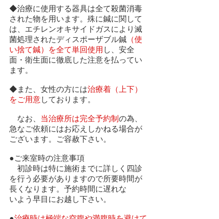
◆治療に使用する器具は全て殺菌消毒
された物を用います。殊に鍼に関して
は、エチレンオキサイドガスにより滅
菌処理されたディスポーザブル鍼
（使
い捨て鍼）を全て単回使用
し、安全
面・衛生面に徹底した注意を払ってい
ます。
◆また、女性の方には
治療着（上下）
をご用意
しております。
なお、
当治療所は完全予約制
の為、
急なご依頼にはお応えしかねる場合が
ございます。ご容赦下さい。
●ご来室時の注意事項
初診時は特に施術までに詳しく四診
を行う必要がありますので所要時間が
長くなります。予約時間に遅れな
いよう早目にお越し下さい。
●
治療時は極端な空腹や満腹時を避けて