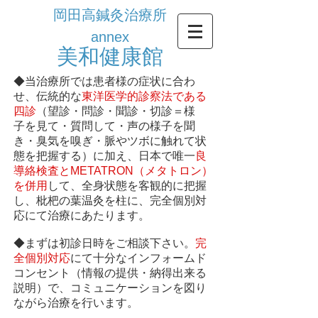
岡田高鍼灸治療所
annex
​美和健康館
◆当治療所では患者様の症状に合わ
せ、伝統的な
東洋医学的診察法である
四診
（望診・問診・聞診・切診＝様
子を見て・質問して・声の様子を聞
き・臭気を嗅ぎ・脈やツボに触れて状
態を把握する）に加え、日本で唯一
良
導絡検査
と
METATRON（メタトロン）
を併用
して、全身状態を客観的に把握
し、枇杷の葉温灸を柱に、完全個別対
応にて治療にあたります。
◆まずは初診日時をご相談下さい。
完
全個別対応
にて十分なインフォームド
コンセント（情報の提供・納得出来る
説明）で、コミュニケーションを図り
ながら治療を行います。