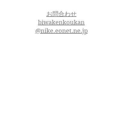
お問合わせ
biwakenkoukan
@nike.eonet.ne.jp
075-201-4676
Tel
〒601-8426
京都市南区西九条
​猪熊町5番地