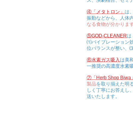
ス、演劇稽古、セミ
​④「メタトロン」
は
振動などから、人体
なる食物が分かりま
⑤GOD-CLEANER
は
⑴バイブレーション
位バランスが整い、
⑥水素ガス吸入
は美
一推奨の高濃度水素吸入器
​⑦
「Herb Shop Biwa
製品
を取り揃えた明
しく丁寧にお答えし
送いたします。