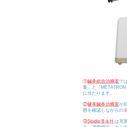
①
鍼灸総合治療室
で
査」と「METATR
に当たります。
②
健美鍼灸治療室
が
態を確認しながらの
③
Studio B & H
は充