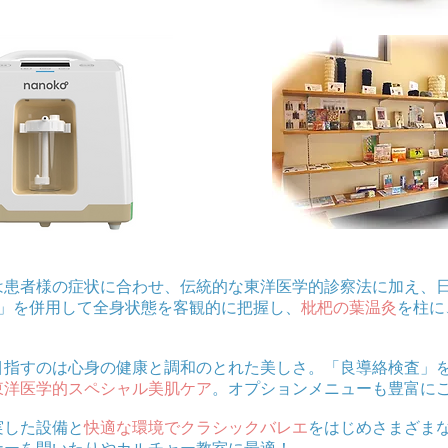
は患者様の症状に合わせ、伝統的な東洋医学的診察法に加え、
ON」を併用して全身状態を客観的に把握し、
枇杷の葉温灸
を柱に
目指すのは心身の健康と調和のとれた美しさ。「良導絡検査」
東洋医学的スペシャル美肌ケア
。オプションメニューも豊富に
実した設備と
快適な環境でクラシックバレエ
をはじめさまざま