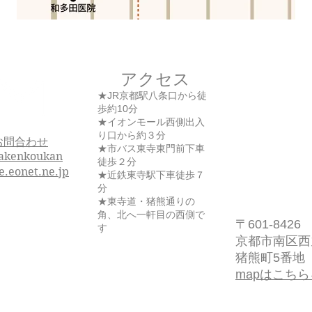
アクセス
★JR京都駅八条口から徒
歩約10分
★イオンモール西側出入
り口から約３分
お問合わせ
★市バス東寺東門前下車
akenkoukan
徒歩２分
e.eonet.ne.jp
★近鉄東寺駅下車徒歩７
分
★東寺道・猪熊通りの
角、北へ一軒目の西側で
〒601-8426
す
京都市南区西
​猪熊町5番地
mapはこちら