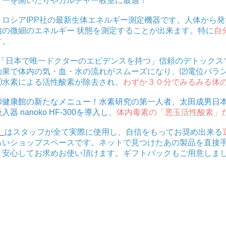
ナーを開いたりやカルチャー教室に最適！
、ロシアIPP社の最新生体エネルギー測定機器です。人体から
内の微細のエネルギー 状態を測定することが出来ます。特に
自
す
。
「日本で唯一ドクターのエビデンスを持つ」信頼のデトックス
効果で体内の気・血・水の流れがスムーズになり、⑵電位バラ
⑶水素による活性酸素が除去され、
わずか３０分でみるみる体
和健康館の新たなメニュー！
水素研究の第一人者、太田成男日
 nanoko HF-300を導入し、
体内毒素の「悪玉活性酸素」
」
はスタッフが全て実際に使用し、自信をもってお奨め出来る
るいショップスペースです。ネットで見つけたあの製品を直接
、安心してお求めお使い頂けます。ギフトパックもご用意しま