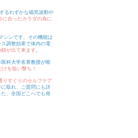
発するわずかな磁気波動や
分に合ったカラダの為に
マシンです。その機能は
ンス調整効果で体内の電
の錆が出て来ます
。
本医科大学名誉教授が唯
だけを狙い撃ち！
選りすぐりのセルフケア
手に取れ、ご質問にも詳
した、全国どこへでも発