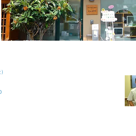
7つのコンテンツ
①鍼灸総合治療室
）
②健美鍼灸治療室
③Studio B & H
④METATRON
0
⑤GOD-CLEANER
⑥水素吸入
​⑦Herb Shop BIWA