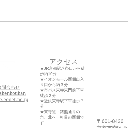
バレ
軟性線維腫もお灸で！
アクセス
★JR京都駅八条口から徒
歩約10分
★イオンモール西側出入
り口から約３分
お問合わせ
★市バス東寺東門前下車
akenkoukan
徒歩２分
e.eonet.ne.jp
★近鉄東寺駅下車徒歩７
分
★東寺道・猪熊通りの
角、北へ一軒目の西側で
〒601-8426
す