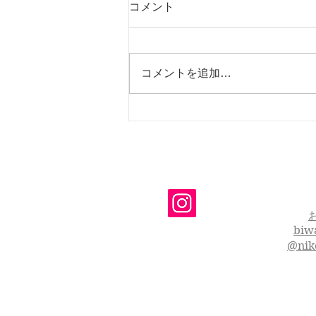
コメント
コメントを追加…
軟性線維腫 第２報
biw
@nik